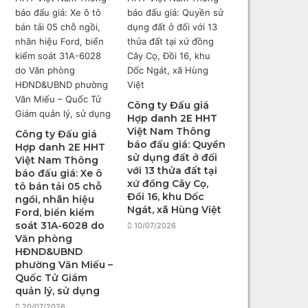
Công ty Đấu giá
Hợp danh 2E HHT
Việt Nam Thông
Công ty Đấu giá
báo đấu giá: Quyền
Hợp danh 2E HHT
sử dụng đất ở đối
Việt Nam Thông
với 13 thửa đất tại
báo đấu giá: Xe ô
xứ đồng Cây Cọ,
tô bán tải 05 chỗ
Đồi 16, khu Dốc
ngồi, nhãn hiệu
Ngát, xã Hùng Việt
Ford, biển kiểm
soát 31A-6028 do
10/07/2026
Văn phòng
HĐND&UBND
phường Văn Miếu –
Quốc Tử Giám
quản lý, sử dụng
20/07/2026