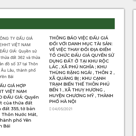
THÔNG BÁO VIỆC ĐẤU GIÁ
ĐỐI VỚI DANH MỤC TÀI SẢN:
VỀ VIỆC THAY ĐỔI ĐỊA ĐIỂM
TỔ CHỨC ĐẤU GIÁ QUYỀN SỬ
DỤNG ĐẤT Ở TẠI KHU RỘC
LÁC , XÃ PHÚ NGHĨA ; KHU
THÙNG RẶNG NGÁI , THÔN 2 ,
XÃ QUẢNG BỊ ; KHU CẠNH
TRẠM BIẾN THẾ THÔN PHÚ
ẤU GIÁ HỢP
BẾN 1 , XÃ THUỴ HƯƠNG ,
T VIỆT NAM
HUYỆN CHƯƠNG MỸ , THÀNH
 ĐẤU GIÁ: Quyền
PHỐ HÀ NỘI
t của thửa đất
 đất 355, tờ bản
04/05/2021
ại Thôn Nước Mát,
 thành phố Yên
n Bái