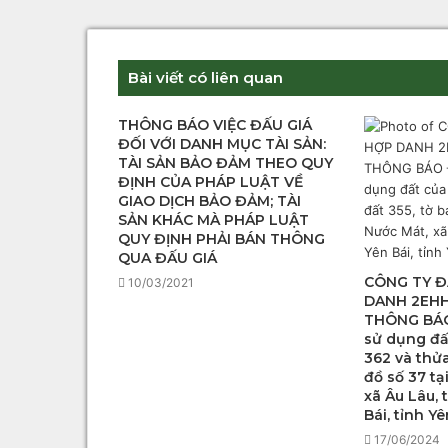
Bài viết có liên quan
THÔNG BÁO VIỆC ĐẤU GIÁ
ĐỐI VỚI DANH MỤC TÀI SẢN:
TÀI SẢN BẢO ĐẢM THEO QUY
ĐỊNH CỦA PHÁP LUẬT VỀ
GIAO DỊCH BẢO ĐẢM; TÀI
SẢN KHÁC MÀ PHÁP LUẬT
QUY ĐỊNH PHẢI BÁN THÔNG
QUA ĐẤU GIÁ
CÔNG TY Đ
10/03/2021
DANH 2EHH
THÔNG BÁO
sử dụng đấ
362 và thửa
đồ số 37 t
xã Âu Lâu,
Bái, tỉnh Yê
17/06/2024