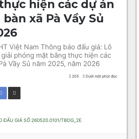
hực hiện các dự án
a bàn xã Pà Vầy Sủ
026
HT Việt Nam Thông báo đấu giá: Lô
u giải phóng mặt bằng thực hiện các
ã Pà Vầy Sủ năm 2025, năm 2026
205
Dưới một phút đọc
Facebook
Chia sẻ qua Email
 ĐẤU GIÁ SỐ 260520.0101/TBDG_2E