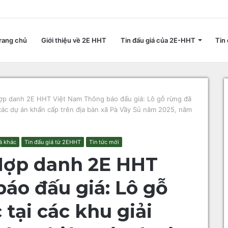
rang chủ
Giới thiệu về 2E HHT
Tin đấu giá của 2E-HHT
Tin 
ợp danh 2E HHT Việt Nam Thông báo đấu giá: Lô gỗ rừng đã
 các dự án khẩn cấp trên địa bàn xã Pà Vầy Sủ năm 2025, năm
iá khác
Tin đấu giá từ 2EHHT
Tin tức mới
 Hợp danh 2E HHT
áo đấu giá: Lô gỗ
 tại các khu giải