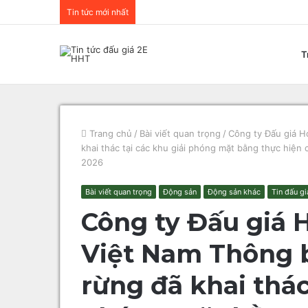
Tin tức mới nhất
T
Trang chủ
/
Bài viết quan trọng
/
Công ty Đấu giá H
khai thác tại các khu giải phóng mặt bằng thực hiện
2026
Bài viết quan trọng
Động sản
Động sản khác
Tin đấu g
Công ty Đấu giá
Việt Nam Thông b
rừng đã khai thác