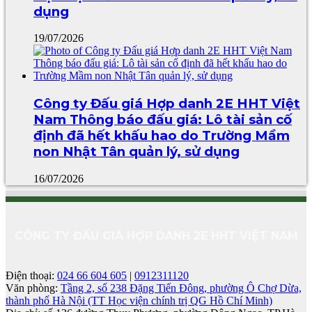
dụng
19/07/2026
Công ty Đấu giá Hợp danh 2E HHT Việt
Nam Thông báo đấu giá: Lô tài sản cố
định đã hết khấu hao do Trường Mầm
non Nhật Tân quản lý, sử dụng
16/07/2026
CÔNG TY ĐẤU GIÁ HỢP DANH 2E HHT VIỆT NAM
Điện thoại:
024 66 604 605
|
0912311120
Văn phòng:
Tầng 2, số 238 Đặng Tiến Đông, phường Ô Chợ Dừa,
thành phố Hà Nội (TT Học viện chính trị QG Hồ Chí Minh)