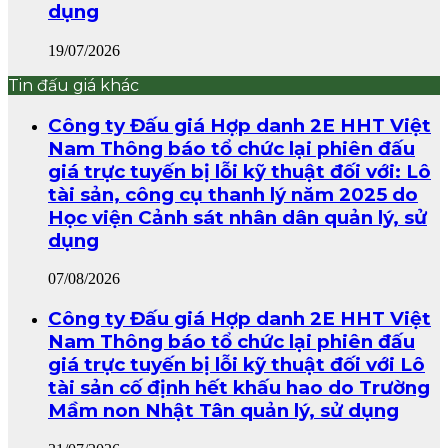
dụng
19/07/2026
Tin đấu giá khác
Công ty Đấu giá Hợp danh 2E HHT Việt
Nam Thông báo tổ chức lại phiên đấu
giá trực tuyến bị lỗi kỹ thuật đối với: Lô
tài sản, công cụ thanh lý năm 2025 do
Học viện Cảnh sát nhân dân quản lý, sử
dụng
07/08/2026
Công ty Đấu giá Hợp danh 2E HHT Việt
Nam Thông báo tổ chức lại phiên đấu
giá trực tuyến bị lỗi kỹ thuật đối với Lô
tài sản cố định hết khấu hao do Trường
Mầm non Nhật Tân quản lý, sử dụng