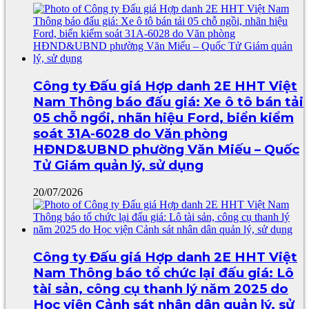
Công ty Đấu giá Hợp danh 2E HHT Việt
Nam Thông báo đấu giá: Xe ô tô bán tải
05 chỗ ngồi, nhãn hiệu Ford, biển kiểm
soát 31A-6028 do Văn phòng
HĐND&UBND phường Văn Miếu – Quốc
Tử Giám quản lý, sử dụng
20/07/2026
Công ty Đấu giá Hợp danh 2E HHT Việt
Nam Thông báo tổ chức lại đấu giá: Lô
tài sản, công cụ thanh lý năm 2025 do
Học viện Cảnh sát nhân dân quản lý, sử