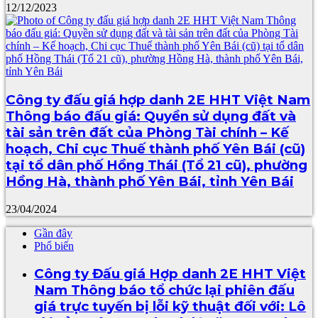
12/12/2023
Công ty đấu giá hợp danh 2E HHT Việt Nam
Thông báo đấu giá: Quyền sử dụng đất và
tài sản trên đất của Phòng Tài chính – Kế
hoạch, Chi cục Thuế thành phố Yên Bái (cũ)
tại tổ dân phố Hồng Thái (Tổ 21 cũ), phường
Hồng Hà, thành phố Yên Bái, tỉnh Yên Bái
23/04/2024
Gần đây
Phổ biến
Công ty Đấu giá Hợp danh 2E HHT Việt
Nam Thông báo tổ chức lại phiên đấu
giá trực tuyến bị lỗi kỹ thuật đối với: Lô