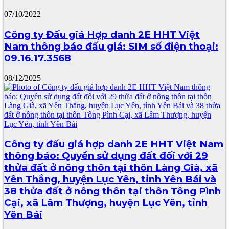
07/10/2022
Công ty Đấu giá Hợp danh 2E HHT Việt
Nam thông báo đấu giá: SIM số điện thoại:
09.16.17.3568
08/12/2025
Công ty đấu giá hợp danh 2E HHT Việt Nam
thông báo: Quyền sử dụng đất đối với 29
thửa đất ở nông thôn tại thôn Làng Già, xã
Yên Thắng, huyện Lục Yên, tỉnh Yên Bái và
38 thửa đất ở nông thôn tại thôn Tông Pình
Cại, xã Lâm Thượng, huyện Lục Yên, tỉnh
Yên Bái