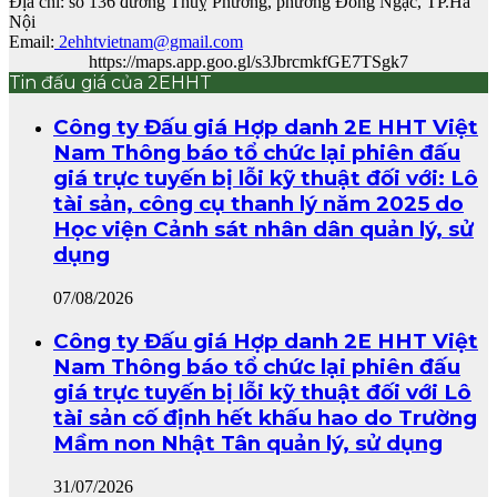
Địa chỉ:
số 136 đường Thuỵ Phương, phường Đông Ngạc, TP.Hà
Nội
Email:
2ehhtvietnam@gmail.com
https://maps.app.goo.gl/s3JbrcmkfGE7TSgk7
Tin đấu giá của 2EHHT
Công ty Đấu giá Hợp danh 2E HHT Việt
Nam Thông báo tổ chức lại phiên đấu
giá trực tuyến bị lỗi kỹ thuật đối với: Lô
tài sản, công cụ thanh lý năm 2025 do
Học viện Cảnh sát nhân dân quản lý, sử
dụng
07/08/2026
Công ty Đấu giá Hợp danh 2E HHT Việt
Nam Thông báo tổ chức lại phiên đấu
giá trực tuyến bị lỗi kỹ thuật đối với Lô
tài sản cố định hết khấu hao do Trường
Mầm non Nhật Tân quản lý, sử dụng
31/07/2026