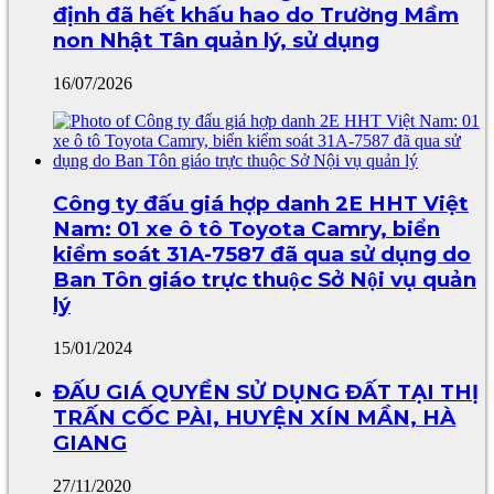
định đã hết khấu hao do Trường Mầm
non Nhật Tân quản lý, sử dụng
16/07/2026
Công ty đấu giá hợp danh 2E HHT Việt
Nam: 01 xe ô tô Toyota Camry, biển
kiểm soát 31A-7587 đã qua sử dụng do
Ban Tôn giáo trực thuộc Sở Nội vụ quản
lý
15/01/2024
ĐẤU GIÁ QUYỀN SỬ DỤNG ĐẤT TẠI THỊ
TRẤN CỐC PÀI, HUYỆN XÍN MẦN, HÀ
GIANG
27/11/2020