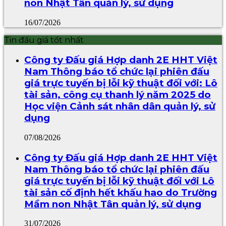
non Nhật Tân quản lý, sử dụng
16/07/2026
Tin đấu giá tốt nhất
Công ty Đấu giá Hợp danh 2E HHT Việt
Nam Thông báo tổ chức lại phiên đấu
giá trực tuyến bị lỗi kỹ thuật đối với: Lô
tài sản, công cụ thanh lý năm 2025 do
Học viện Cảnh sát nhân dân quản lý, sử
dụng
07/08/2026
Công ty Đấu giá Hợp danh 2E HHT Việt
Nam Thông báo tổ chức lại phiên đấu
giá trực tuyến bị lỗi kỹ thuật đối với Lô
tài sản cố định hết khấu hao do Trường
Mầm non Nhật Tân quản lý, sử dụng
31/07/2026