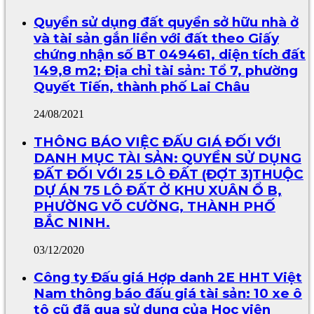
Quyền sử dụng đất quyền sở hữu nhà ở
và tài sản gắn liền với đất theo Giấy
chứng nhận số BT 049461, diện tích đất
149,8 m2; Địa chỉ tài sản: Tổ 7, phường
Quyết Tiến, thành phố Lai Châu
24/08/2021
THÔNG BÁO VIỆC ĐẤU GIÁ ĐỐI VỚI
DANH MỤC TÀI SẢN: QUYỀN SỬ DỤNG
ĐẤT ĐỐI VỚI 25 LÔ ĐẤT (ĐỢT 3)THUỘC
DỰ ÁN 75 LÔ ĐẤT Ở KHU XUÂN Ổ B,
PHƯỜNG VÕ CƯỜNG, THÀNH PHỐ
BẮC NINH.
03/12/2020
Công ty Đấu giá Hợp danh 2E HHT Việt
Nam thông báo đấu giá tài sản: 10 xe ô
tô cũ đã qua sử dụng của Học viện