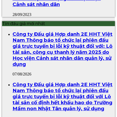
Cảnh sát nhân dân
28/09/2023
Tín đấu giá mới nhất
Công ty Đấu giá Hợp danh 2E HHT Việt
Nam Thông báo tổ chức lại phiên đấu
giá trực tuyến bị lỗi kỹ thuật đối với: Lô
tài sản, công cụ thanh lý năm 2025 do
Học viện Cảnh sát nhân dân quản lý, sử
dụng
07/08/2026
Công ty Đấu giá Hợp danh 2E HHT Việt
Nam Thông báo tổ chức lại phiên đấu
giá trực tuyến bị lỗi kỹ thuật đối với Lô
tài sản cố định hết khấu hao do Trường
Mầm non Nhật Tân quản lý, sử dụng