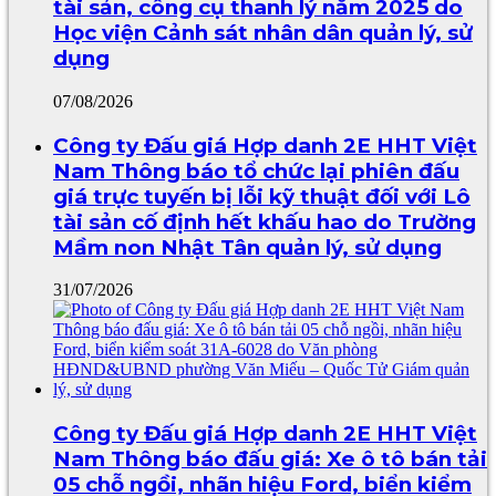
tài sản, công cụ thanh lý năm 2025 do
Học viện Cảnh sát nhân dân quản lý, sử
dụng
07/08/2026
Công ty Đấu giá Hợp danh 2E HHT Việt
Nam Thông báo tổ chức lại phiên đấu
giá trực tuyến bị lỗi kỹ thuật đối với Lô
tài sản cố định hết khấu hao do Trường
Mầm non Nhật Tân quản lý, sử dụng
31/07/2026
Công ty Đấu giá Hợp danh 2E HHT Việt
Nam Thông báo đấu giá: Xe ô tô bán tải
05 chỗ ngồi, nhãn hiệu Ford, biển kiểm