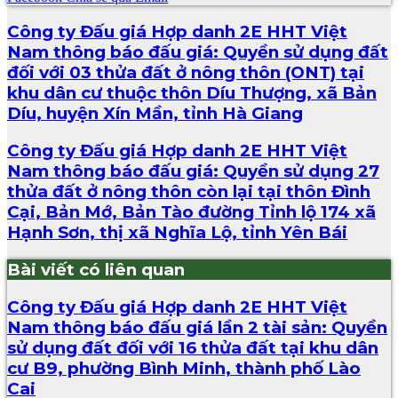
Công ty Đấu giá Hợp danh 2E HHT Việt
Nam thông báo đấu giá: Quyền sử dụng đất
đối với 03 thửa đất ở nông thôn (ONT) tại
khu dân cư thuộc thôn Díu Thượng, xã Bản
Díu, huyện Xín Mần, tỉnh Hà Giang
Công ty Đấu giá Hợp danh 2E HHT Việt
Nam thông báo đấu giá: Quyền sử dụng 27
thửa đất ở nông thôn còn lại tại thôn Đình
Cại, Bản Mớ, Bản Tào đường Tỉnh lộ 174 xã
Hạnh Sơn, thị xã Nghĩa Lộ, tỉnh Yên Bái
Bài viết có liên quan
Công ty Đấu giá Hợp danh 2E HHT Việt
Nam thông báo đấu giá lần 2 tài sản: Quyền
sử dụng đất đối với 16 thửa đất tại khu dân
cư B9, phường Bình Minh, thành phố Lào
Cai