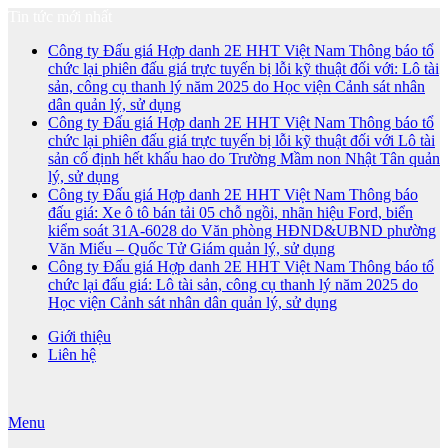
Tin tức mới nhất
Công ty Đấu giá Hợp danh 2E HHT Việt Nam Thông báo tổ
chức lại phiên đấu giá trực tuyến bị lỗi kỹ thuật đối với: Lô tài
sản, công cụ thanh lý năm 2025 do Học viện Cảnh sát nhân
dân quản lý, sử dụng
Công ty Đấu giá Hợp danh 2E HHT Việt Nam Thông báo tổ
chức lại phiên đấu giá trực tuyến bị lỗi kỹ thuật đối với Lô tài
sản cố định hết khấu hao do Trường Mầm non Nhật Tân quản
lý, sử dụng
Công ty Đấu giá Hợp danh 2E HHT Việt Nam Thông báo
đấu giá: Xe ô tô bán tải 05 chỗ ngồi, nhãn hiệu Ford, biển
kiểm soát 31A-6028 do Văn phòng HĐND&UBND phường
Văn Miếu – Quốc Tử Giám quản lý, sử dụng
Công ty Đấu giá Hợp danh 2E HHT Việt Nam Thông báo tổ
chức lại đấu giá: Lô tài sản, công cụ thanh lý năm 2025 do
Học viện Cảnh sát nhân dân quản lý, sử dụng
Giới thiệu
Liên hệ
Menu