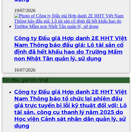
19/07/2026
Công ty Đấu giá Hợp danh 2E HHT Việt
Nam Thông báo đấu giá: Lô tài sản cố
định đã hết khấu hao do Trường Mầm
non Nhật Tân quản lý, sử dụng
16/07/2026
Tin đấu giá tốt nhất
Công ty Đấu giá Hợp danh 2E HHT Việt
Nam Thông báo tổ chức lại phiên đấu
giá trực tuyến bị lỗi kỹ thuật đối với: Lô
tài sản, công cụ thanh lý năm 2025 do
Học viện Cảnh sát nhân dân quản lý, sử
dụng