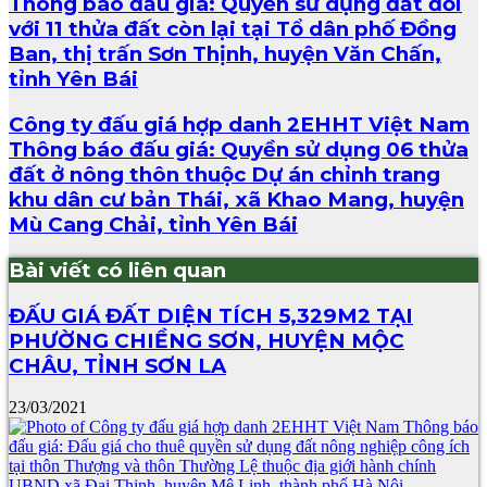
Thông báo đấu giá: Quyền sử dụng đất đối
với 11 thửa đất còn lại tại Tổ dân phố Đồng
Ban, thị trấn Sơn Thịnh, huyện Văn Chấn,
tỉnh Yên Bái
Công ty đấu giá hợp danh 2EHHT Việt Nam
Thông báo đấu giá: Quyền sử dụng 06 thửa
đất ở nông thôn thuộc Dự án chỉnh trang
khu dân cư bản Thái, xã Khao Mang, huyện
Mù Cang Chải, tỉnh Yên Bái
Bài viết có liên quan
ĐẤU GIÁ ĐẤT DIỆN TÍCH 5,329M2 TẠI
PHƯỜNG CHIỀNG SƠN, HUYỆN MỘC
CHÂU, TỈNH SƠN LA
23/03/2021