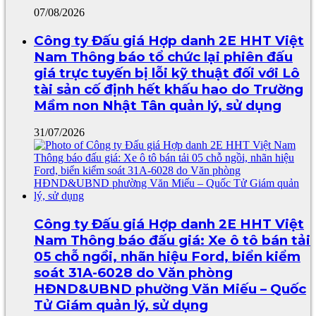
07/08/2026
Công ty Đấu giá Hợp danh 2E HHT Việt
Nam Thông báo tổ chức lại phiên đấu
giá trực tuyến bị lỗi kỹ thuật đối với Lô
tài sản cố định hết khấu hao do Trường
Mầm non Nhật Tân quản lý, sử dụng
31/07/2026
Công ty Đấu giá Hợp danh 2E HHT Việt
Nam Thông báo đấu giá: Xe ô tô bán tải
05 chỗ ngồi, nhãn hiệu Ford, biển kiểm
soát 31A-6028 do Văn phòng
HĐND&UBND phường Văn Miếu – Quốc
Tử Giám quản lý, sử dụng