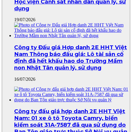
Học viện Cảnh sát nhân dân quản lý, sử
dụng
19/07/2026
Công ty Đấu giá Hợp danh 2E HHT Việt
Nam Thông báo đấu giá: Lô tài sản cố
định đã hết khấu hao do Trường Mầm
non Nhật Tân quản lý, sử dụng
16/07/2026
Công ty đấu giá hợp danh 2E HHT Việt
Nam: 01 xe ô tô Toyota Camry, biển
kiểm soát 31A-7587 đã qua sử dụng do
Ban Tôn giáo trực thuộc Sở Nội vụ quản