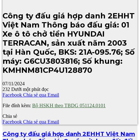
Công ty đấu giá hợp danh 2EHHT
Việt Nam Thông báo đấu giá: 01
Xe ô tô chở tiền HYUNDAI
TERRACAN, sản xuất năm 2003
tại Hàn Quốc, BKS: 21A-095.76; Số
máy: G6CU3803816; Số khung:
KMHNM81CP4U128870
07/11/2024
232
Dưới một phút đọc
Facebook
Chia sẻ qua Email
File đính kèm:
Bộ HSKH theo TBDG 051124.0101
Chia sẻ
Facebook
Chia sẻ qua Email
Công ty đấu giá hợp danh 2EHHT Việt Nam