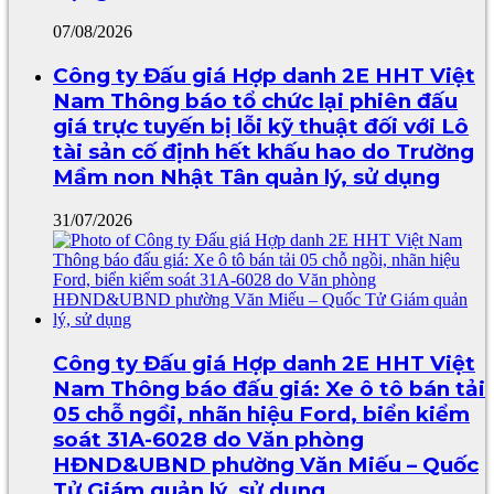
07/08/2026
Công ty Đấu giá Hợp danh 2E HHT Việt
Nam Thông báo tổ chức lại phiên đấu
giá trực tuyến bị lỗi kỹ thuật đối với Lô
tài sản cố định hết khấu hao do Trường
Mầm non Nhật Tân quản lý, sử dụng
31/07/2026
Công ty Đấu giá Hợp danh 2E HHT Việt
Nam Thông báo đấu giá: Xe ô tô bán tải
05 chỗ ngồi, nhãn hiệu Ford, biển kiểm
soát 31A-6028 do Văn phòng
HĐND&UBND phường Văn Miếu – Quốc
Tử Giám quản lý, sử dụng