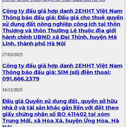
Công ty đấu giá hợp danh 2EHHT Việt Nam
Thông báo đấu giá: Đấu giá cho thuê quyền
sử dụng đất nông nghiệp công ích tại thôn
Thượng và thôn Thường Lệ thuộc địa giới
hành chính UBND xã Đại Thịnh, huyện Mê
Linh, thành phố Hà Nội
27/03/2025
Công ty đấu giá hợp danh 2EHHT Việt Nam
Thông báo đấu giá: SIM (số) điện thoại:
091.666.2379
16/12/2025
Đấu giá Quyền sử dụng đất, quyền sở hữu
nhà ở và tài sản khác gắn liền với đất theo
giấy chứng nhận số BO 411402 tại xóm
Trung Mới, xã Hòa Xá, huyện Ứng Hòa, Hà