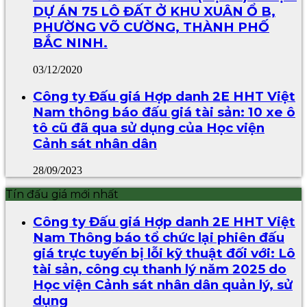
DỰ ÁN 75 LÔ ĐẤT Ở KHU XUÂN Ổ B,
PHƯỜNG VÕ CƯỜNG, THÀNH PHỐ
BẮC NINH.
03/12/2020
Công ty Đấu giá Hợp danh 2E HHT Việt
Nam thông báo đấu giá tài sản: 10 xe ô
tô cũ đã qua sử dụng của Học viện
Cảnh sát nhân dân
28/09/2023
Tín đấu giá mới nhất
Công ty Đấu giá Hợp danh 2E HHT Việt
Nam Thông báo tổ chức lại phiên đấu
giá trực tuyến bị lỗi kỹ thuật đối với: Lô
tài sản, công cụ thanh lý năm 2025 do
Học viện Cảnh sát nhân dân quản lý, sử
dụng