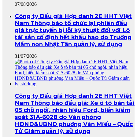
07/08/2026
Công ty Đấu giá Hợp danh 2E HHT Việt
Nam Thông báo tổ chức lại phiên đấu
giá trực tuyến bị lỗi kỹ thuật đối với Lô
tài sản cố định hết khấu hao do Trường
Mầm non Nhật Tân quản lý, sử dụng
31/07/2026
Công ty Đấu giá Hợp danh 2E HHT Việt
Nam Thông báo đấu giá: Xe ô tô bán tải
05 chỗ ngồi, nhãn hiệu Ford, biển kiểm
soát 31A-6028 do Văn phòng
HĐND&UBND phường Văn Miếu – Quốc
Tử Giám quản lý, sử dụng