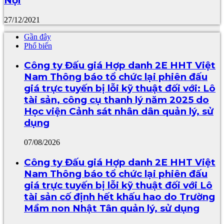
Nội
27/12/2021
Gần đây
Phổ biến
Công ty Đấu giá Hợp danh 2E HHT Việt
Nam Thông báo tổ chức lại phiên đấu
giá trực tuyến bị lỗi kỹ thuật đối với: Lô
tài sản, công cụ thanh lý năm 2025 do
Học viện Cảnh sát nhân dân quản lý, sử
dụng
07/08/2026
Công ty Đấu giá Hợp danh 2E HHT Việt
Nam Thông báo tổ chức lại phiên đấu
giá trực tuyến bị lỗi kỹ thuật đối với Lô
tài sản cố định hết khấu hao do Trường
Mầm non Nhật Tân quản lý, sử dụng