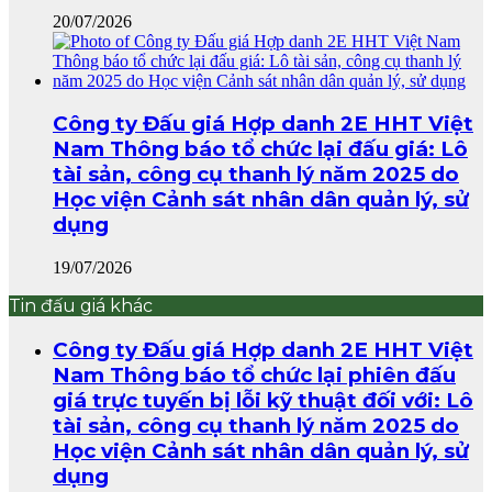
20/07/2026
Công ty Đấu giá Hợp danh 2E HHT Việt
Nam Thông báo tổ chức lại đấu giá: Lô
tài sản, công cụ thanh lý năm 2025 do
Học viện Cảnh sát nhân dân quản lý, sử
dụng
19/07/2026
Tin đấu giá khác
Công ty Đấu giá Hợp danh 2E HHT Việt
Nam Thông báo tổ chức lại phiên đấu
giá trực tuyến bị lỗi kỹ thuật đối với: Lô
tài sản, công cụ thanh lý năm 2025 do
Học viện Cảnh sát nhân dân quản lý, sử
dụng