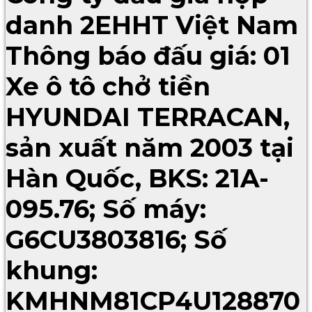
danh 2EHHT Việt Nam
Thông báo đấu giá: 01
Xe ô tô chở tiền
HYUNDAI TERRACAN,
sản xuất năm 2003 tại
Hàn Quốc, BKS: 21A-
095.76; Số máy:
G6CU3803816; Số
khung:
KMHNM81CP4U128870