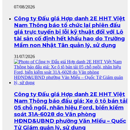
07/08/2026
Công ty Đấu giá Hợp danh 2E HHT Việt
Nam Thông báo tổ chức lại phiên đấu
giá trực tuyến bị lỗi kỹ thuật đối với Lô
tài sản cố định hết khấu hao do Trường
Mầm non Nhật Tân quản lý, sử dụng
31/07/2026
Công ty Đấu giá Hợp danh 2E HHT Việt
Nam Thông báo đấu giá: Xe ô tô bán tải
05 chỗ ngồi, nhãn hiệu Ford, biển kiểm
soát 31A-6028 do Văn phòng
HĐND&UBND phường Văn Miếu – Quốc
Tử Giám quản lý, sử dụng