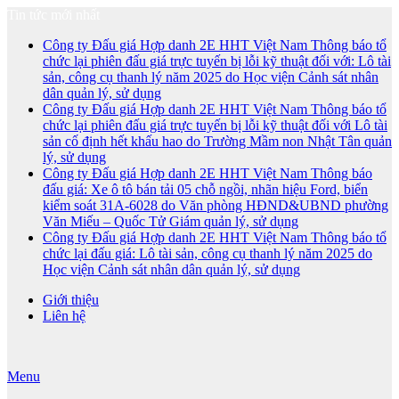
Tin tức mới nhất
Công ty Đấu giá Hợp danh 2E HHT Việt Nam Thông báo tổ
chức lại phiên đấu giá trực tuyến bị lỗi kỹ thuật đối với: Lô tài
sản, công cụ thanh lý năm 2025 do Học viện Cảnh sát nhân
dân quản lý, sử dụng
Công ty Đấu giá Hợp danh 2E HHT Việt Nam Thông báo tổ
chức lại phiên đấu giá trực tuyến bị lỗi kỹ thuật đối với Lô tài
sản cố định hết khấu hao do Trường Mầm non Nhật Tân quản
lý, sử dụng
Công ty Đấu giá Hợp danh 2E HHT Việt Nam Thông báo
đấu giá: Xe ô tô bán tải 05 chỗ ngồi, nhãn hiệu Ford, biển
kiểm soát 31A-6028 do Văn phòng HĐND&UBND phường
Văn Miếu – Quốc Tử Giám quản lý, sử dụng
Công ty Đấu giá Hợp danh 2E HHT Việt Nam Thông báo tổ
chức lại đấu giá: Lô tài sản, công cụ thanh lý năm 2025 do
Học viện Cảnh sát nhân dân quản lý, sử dụng
Giới thiệu
Liên hệ
Menu