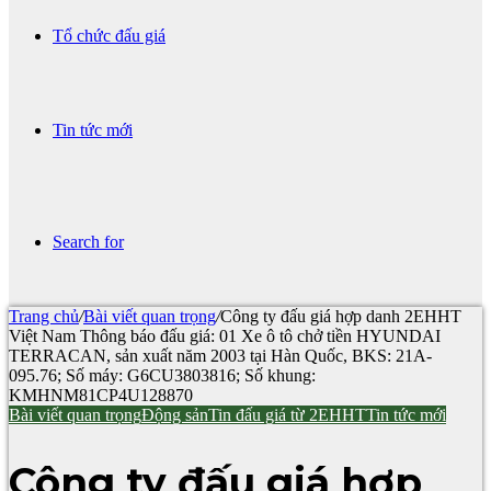
Tổ chức đấu giá
Tin tức mới
Search for
Trang chủ
/
Bài viết quan trọng
/
Công ty đấu giá hợp danh 2EHHT
Việt Nam Thông báo đấu giá: 01 Xe ô tô chở tiền HYUNDAI
TERRACAN, sản xuất năm 2003 tại Hàn Quốc, BKS: 21A-
095.76; Số máy: G6CU3803816; Số khung:
KMHNM81CP4U128870
Bài viết quan trọng
Động sản
Tin đấu giá từ 2EHHT
Tin tức mới
Công ty đấu giá hợp