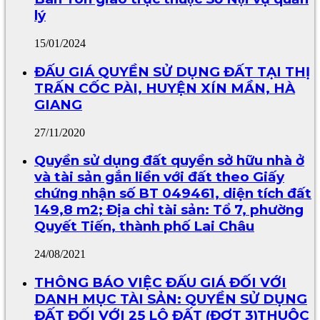
lý
15/01/2024
ĐẤU GIÁ QUYỀN SỬ DỤNG ĐẤT TẠI THỊ
TRẤN CỐC PÀI, HUYỆN XÍN MẦN, HÀ
GIANG
27/11/2020
Quyền sử dụng đất quyền sở hữu nhà ở
và tài sản gắn liền với đất theo Giấy
chứng nhận số BT 049461, diện tích đất
149,8 m2; Địa chỉ tài sản: Tổ 7, phường
Quyết Tiến, thành phố Lai Châu
24/08/2021
THÔNG BÁO VIỆC ĐẤU GIÁ ĐỐI VỚI
DANH MỤC TÀI SẢN: QUYỀN SỬ DỤNG
ĐẤT ĐỐI VỚI 25 LÔ ĐẤT (ĐỢT 3)THUỘC