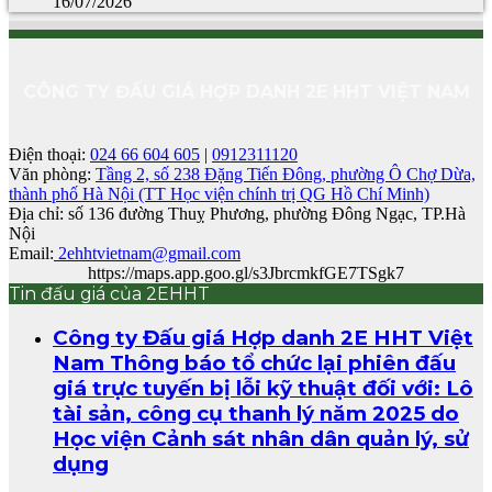
16/07/2026
CÔNG TY ĐẤU GIÁ HỢP DANH 2E HHT VIỆT NAM
Điện thoại:
024 66 604 605
|
0912311120
Văn phòng:
Tầng 2, số 238 Đặng Tiến Đông, phường Ô Chợ Dừa,
thành phố Hà Nội (TT Học viện chính trị QG Hồ Chí Minh)
Địa chỉ:
số 136 đường Thuỵ Phương, phường Đông Ngạc, TP.Hà
Nội
Email:
2ehhtvietnam@gmail.com
https://maps.app.goo.gl/s3JbrcmkfGE7TSgk7
Tin đấu giá của 2EHHT
Công ty Đấu giá Hợp danh 2E HHT Việt
Nam Thông báo tổ chức lại phiên đấu
giá trực tuyến bị lỗi kỹ thuật đối với: Lô
tài sản, công cụ thanh lý năm 2025 do
Học viện Cảnh sát nhân dân quản lý, sử
dụng