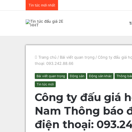
Tin tức mới nhất
T
Trang chủ
/
Bài viết quan trọng
/
Công ty đấu giá h
thoại: 093.242.88.66
Bài viết quan trọng
Động sản
Động sản khác
Thông báo
Tin tức mới
Công ty đấu giá 
Nam Thông báo đấ
điện thoại: 093.2