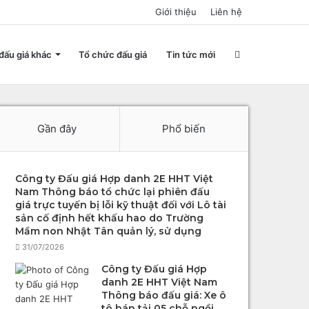
Giới thiệu
Liên hệ
Search
đấu giá khác
Tổ chức đấu giá
Tin tức mới
for
Gần đây
Phổ biến
Công ty Đấu giá Hợp danh 2E HHT Việt
Nam Thông báo tổ chức lại phiên đấu
giá trực tuyến bị lỗi kỹ thuật đối với Lô tài
sản cố định hết khấu hao do Trường
Mầm non Nhật Tân quản lý, sử dụng
31/07/2026
Công ty Đấu giá Hợp
danh 2E HHT Việt Nam
Thông báo đấu giá: Xe ô
tô bán tải 05 chỗ ngồi,