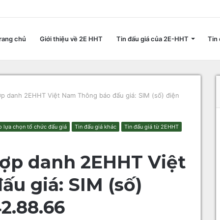
rang chủ
Giới thiệu về 2E HHT
Tin đấu giá của 2E-HHT
Tin 
ợp danh 2EHHT Việt Nam Thông báo đấu giá: SIM (số) điện
 lựa chọn tổ chức đấu giá
Tin đấu giá khác
Tin đấu giá từ 2EHHT
hợp danh 2EHHT Việt
u giá: SIM (số)
42.88.66