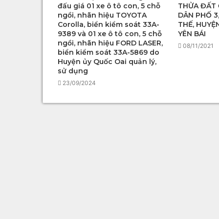
đấu giá 01 xe ô tô con, 5 chỗ
THỬA ĐẤT 
ngồi, nhãn hiệu TOYOTA
DÂN PHỐ 3,
Corolla, biển kiểm soát 33A-
THẾ, HUYỆN
9389 và 01 xe ô tô con, 5 chỗ
YÊN BÁI
ngồi, nhãn hiệu FORD LASER,
08/11/2021
biển kiểm soát 33A-5869 do
Huyện ủy Quốc Oai quản lý,
sử dụng
23/09/2024