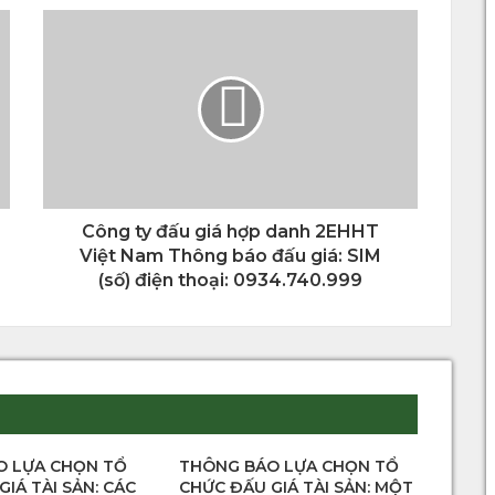
Công ty đấu giá hợp danh 2EHHT
Việt Nam Thông báo đấu giá: SIM
(số) điện thoại: 0934.740.999
O LỰA CHỌN TỔ
THÔNG BÁO LỰA CHỌN TỔ
IÁ TÀI SẢN: CÁC
CHỨC ĐẤU GIÁ TÀI SẢN: MỘT