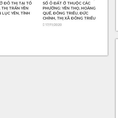
Ở ĐÔ THỊ TẠI TỔ
SỐ Ô ĐẤT Ở THUỘC CÁC
 THỊ TRẤN YÊN
PHƯỜNG: YÊN THỌ, HOÀNG
 LỤC YÊN, TỈNH
QUẾ, ĐÔNG TRIỀU, ĐỨC
CHÍNH, THỊ XÃ ĐÔNG TRIỀU
17/11/2020