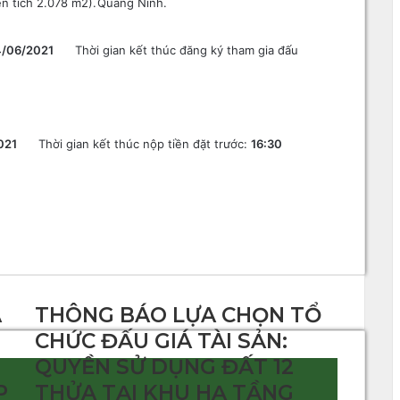
n tích 2.078 m2).
Quảng Ninh.
4/06/2021
Thời gian kết thúc đăng ký tham gia đấu
021
Thời gian kết thúc nộp tiền đặt trước:
16:30
Á
THÔNG BÁO LỰA CHỌN TỔ
CHỨC ĐẤU GIÁ TÀI SẢN:
QUYỀN SỬ DỤNG ĐẤT 12
P
THỬA TẠI KHU HẠ TẦNG