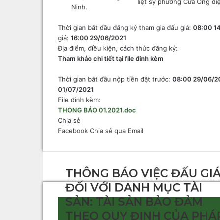
liệt sỹ phường Cửa Ông diệ
Ninh.
Thời gian bắt đầu đăng ký tham gia đấu giá:
08:00 1
giá:
16:00 29/06/2021
Địa điểm, điều kiện, cách thức đăng ký:
Tham khảo chi tiết tại file đính kèm
Thời gian bắt đầu nộp tiền đặt trước:
08:00 29/06/2
01/07/2021
File đính kèm:
THONG BÁO 01.2021.doc
Chia sẻ
Facebook
Chia sẻ qua Email
THÔNG BÁO VIỆC ĐẤU GI
ĐỐI VỚI DANH MỤC TÀI
SẢN: TÀI SẢN BẢO ĐẢM
THEO QUY ĐỊNH CỦA PHÁ