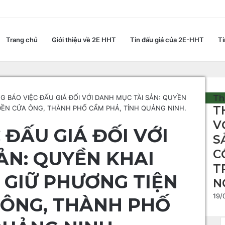
Trang chủ
Giới thiệu về 2E HHT
Tin đấu giá của 2E-HHT
Ti
Th
G BÁO VIỆC ĐẤU GIÁ ĐỐI VỚI DANH MỤC TÀI SẢN: QUYỀN
T
 ĐỀN CỬA ÔNG, THÀNH PHỐ CẨM PHẢ, TỈNH QUẢNG NINH.
C
l
V
 ĐẤU GIÁ ĐỐI VỚI
o
S
s
e
C
N: QUYỀN KHAI
T
G GIỮ PHƯƠNG TIỆN
N
19/
 ÔNG, THÀNH PHỐ