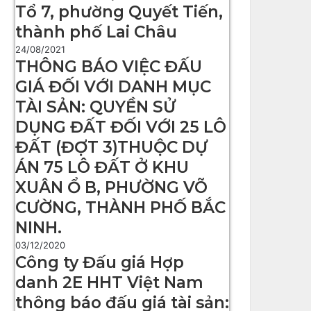
Tổ 7, phường Quyết Tiến,
thành phố Lai Châu
24/08/2021
THÔNG BÁO VIỆC ĐẤU
GIÁ ĐỐI VỚI DANH MỤC
TÀI SẢN: QUYỀN SỬ
DỤNG ĐẤT ĐỐI VỚI 25 LÔ
ĐẤT (ĐỢT 3)THUỘC DỰ
ÁN 75 LÔ ĐẤT Ở KHU
XUÂN Ổ B, PHƯỜNG VÕ
CƯỜNG, THÀNH PHỐ BẮC
NINH.
03/12/2020
Công ty Đấu giá Hợp
danh 2E HHT Việt Nam
thông báo đấu giá tài sản: