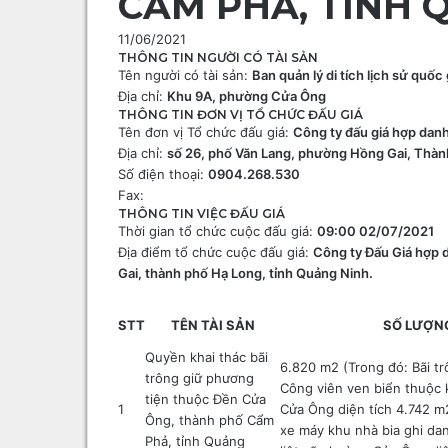
CẨM PHẢ, TỈNH 
11/06/2021
THÔNG TIN NGƯỜI CÓ TÀI SẢN
F
C
Tên người có tài sản:
Ban quản lý di tích lịch sử quố
a
h
Địa chỉ:
Khu 9A, phường Cửa Ông
c
i
THÔNG TIN ĐƠN VỊ TỔ CHỨC ĐẤU GIÁ
e
a
Tên đơn vị Tổ chức đấu giá:
Công ty đấu giá hợp dan
b
s
Địa chỉ:
số 26, phố Văn Lang, phường Hồng Gai, Thàn
o
ẻ
Số điện thoại:
0904.268.530
o
q
Fax:
k
u
THÔNG TIN VIỆC ĐẤU GIÁ
a
Thời gian tổ chức cuộc đấu giá:
09:00 02/07/2021
E
Địa điểm tổ chức cuộc đấu giá:
Công ty Đấu Giá hợp 
m
Gai, thành phố Hạ Long, tỉnh Quảng Ninh.
a
i
STT
TÊN TÀI SẢN
SỐ LƯỢN
l
Quyền khai thác bãi
6.820 m2 (Trong đó: Bãi tr
trông giữ phương
Công viên ven biển thuộc k
tiện thuộc Đền Cửa
1
Cửa Ông diện tích 4.742 m2
Ông, thành phố Cẩm
xe máy khu nhà bia ghi da
Phả, tỉnh Quảng