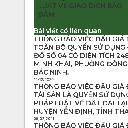
LUẬT VỀ GIAO DỊCH BẢO
ĐẢM
Bài viết có liên quan
THÔNG BÁO VIỆC ĐẤU GIÁ 
TOÀN BỘ QUYỀN SỬ DỤNG 
ĐỒ SỐ 04 CÓ DIỆN TÍCH 248
MINH KHAI, PHƯỜNG ĐÔNG 
BẮC NINH.
16/12/2020
THÔNG BÁO VIỆC ĐẤU GIÁ 
TÀI SẢN LÀ QUYỀN SỬ DỤN
PHÁP LUẬT VỀ ĐẤT ĐAI TẠI
HUYỆN YÊN ĐỊNH, TỈNH TH
05/02/2021
THÔNG BÁO VIỆC ĐẤU GIÁ 