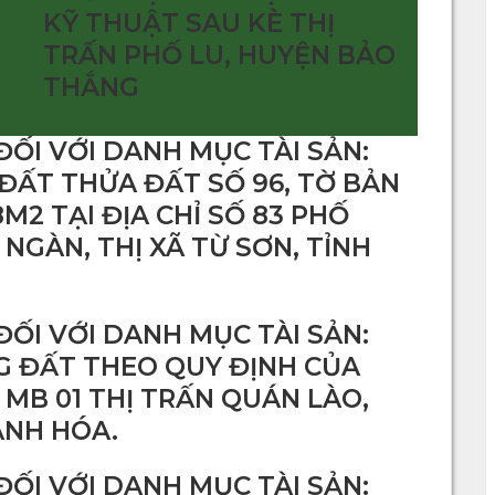
KỸ THUẬT SAU KÈ THỊ
TRẤN PHỐ LU, HUYỆN BẢO
THẮNG
ĐỐI VỚI DANH MỤC TÀI SẢN:
ĐẤT THỬA ĐẤT SỐ 96, TỜ BẢN
M2 TẠI ĐỊA CHỈ SỐ 83 PHỐ
NGÀN, THỊ XÃ TỪ SƠN, TỈNH
ĐỐI VỚI DANH MỤC TÀI SẢN:
G ĐẤT THEO QUY ĐỊNH CỦA
 MB 01 THỊ TRẤN QUÁN LÀO,
ANH HÓA.
ĐỐI VỚI DANH MỤC TÀI SẢN: