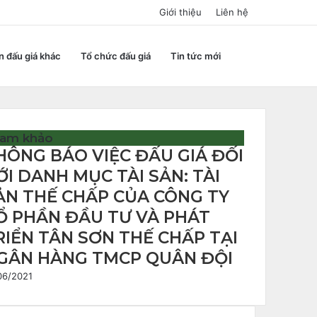
Giới thiệu
Liên hệ
Search
n đấu giá khác
Tổ chức đấu giá
Tin tức mới
for
am khảo
HÔNG BÁO VIỆC ĐẤU GIÁ ĐỐI
ỚI DANH MỤC TÀI SẢN: TÀI
ẢN THẾ CHẤP CỦA CÔNG TY
Ổ PHẦN ĐẦU TƯ VÀ PHÁT
RIỂN TÂN SƠN THẾ CHẤP TẠI
GÂN HÀNG TMCP QUÂN ĐỘI
06/2021