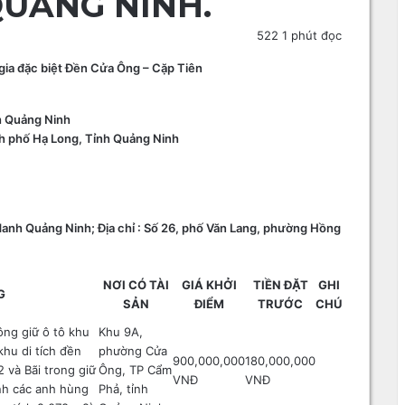
QUẢNG NINH.
522
1 phút đọc
c gia đặc biệt Đền Cửa Ông – Cặp Tiên
h Quảng Ninh
h phố Hạ Long, Tỉnh Quảng Ninh
danh Quảng Ninh; Địa chỉ : Số 26, phố Văn Lang, phường Hồng
NƠI CÓ TÀI
GIÁ KHỞI
TIỀN ĐẶT
GHI
G
SẢN
ĐIỂM
TRƯỚC
CHÚ
ông giữ ô tô khu
Khu 9A,
hu di tích đền
phường Cửa
900,000,000
180,000,000
 và Bãi trong giữ
Ông, TP Cẩm
VNĐ
VNĐ
nh các anh hùng
Phả, tỉnh