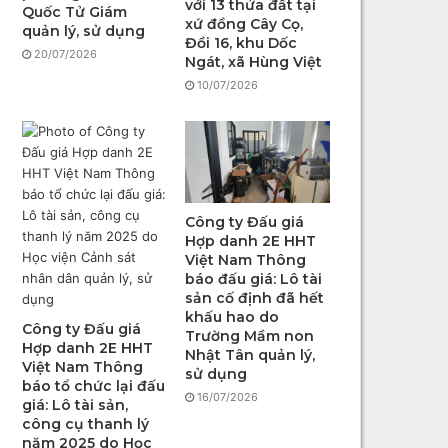
với 13 thửa đất tại
Quốc Tử Giám
xứ đồng Cây Cọ,
quản lý, sử dụng
Đồi 16, khu Dốc
20/07/2026
Ngát, xã Hùng Việt
10/07/2026
Công ty Đấu giá
Hợp danh 2E HHT
Việt Nam Thông
báo đấu giá: Lô tài
sản cố định đã hết
khấu hao do
Công ty Đấu giá
Trường Mầm non
Hợp danh 2E HHT
Nhật Tân quản lý,
Việt Nam Thông
sử dụng
báo tổ chức lại đấu
16/07/2026
giá: Lô tài sản,
công cụ thanh lý
năm 2025 do Học