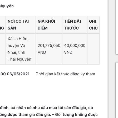
 Nguyên
NƠI CÓ TÀI
GIÁ KHỞI
TIỀN ĐẶT
GHI
NG
SẢN
ĐIỂM
TRƯỚC
CHÚ
Xã La Hiên,
huyện Võ
201,775,050
40,000,000
Nhai, tỉnh
VNĐ
VNĐ
Thái Nguyên
:00 06/05/2021
Thời gian kết thúc đăng ký tham
 đình, cá nhân có nhu cầu mua tài sản đấu giá, có
hông được tham gia đấu giá. – Đối tượng không được