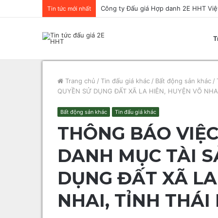
Tin tức mới nhất
T
Trang chủ
/
Tin đấu giá khác
/
Bất động sản khác
/
QUYỀN SỬ DỤNG ĐẤT XÃ LA HIÊN, HUYỆN VÕ NHAI
Bất động sản khác
Tin đấu giá khác
THÔNG BÁO VIỆC
DANH MỤC TÀI S
DỤNG ĐẤT XÃ LA
NHAI, TỈNH THÁ