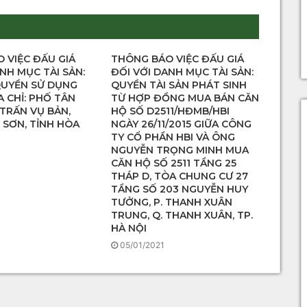
 VIỆC ĐẤU GIÁ
THÔNG BÁO VIỆC ĐẤU GIÁ
NH MỤC TÀI SẢN:
ĐỐI VỚI DANH MỤC TÀI SẢN:
QUYỀN SỬ DỤNG
QUYỀN TÀI SẢN PHÁT SINH
A CHỈ: PHỐ TÂN
TỪ HỢP ĐỒNG MUA BÁN CĂN
 TRẤN VỤ BẢN,
HỘ SỐ D2511/HĐMB/HBI
 SƠN, TỈNH HÒA
NGÀY 26/11/2015 GIỮA CÔNG
TY CỔ PHẦN HBI VÀ ÔNG
NGUYỄN TRỌNG MINH MUA
CĂN HỘ SỐ 2511 TẦNG 25
THÁP D, TÒA CHUNG CƯ 27
TẦNG SỐ 203 NGUYỄN HUY
TƯỞNG, P. THANH XUÂN
TRUNG, Q. THANH XUÂN, TP.
HÀ NỘI
05/01/2021