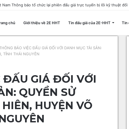
rang chủ
Giới thiệu về 2E HHT
Tin đấu giá của 2E-HHT
Tin 
THÔNG BÁO VIỆC ĐẤU GIÁ ĐỐI VỚI DANH MỤC TÀI SẢN:
, TỈNH THÁI NGUYÊN
 ĐẤU GIÁ ĐỐI VỚI
ẢN: QUYỀN SỬ
 HIÊN, HUYỆN VÕ
I NGUYÊN