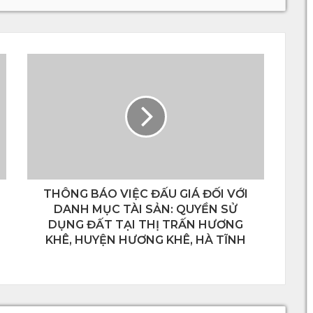
THÔNG BÁO VIỆC ĐẤU GIÁ ĐỐI VỚI
DANH MỤC TÀI SẢN: QUYỀN SỬ
DỤNG ĐẤT TẠI THỊ TRẤN HƯƠNG
KHÊ, HUYỆN HƯƠNG KHÊ, HÀ TĨNH