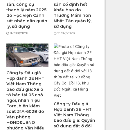
sản, công cụ
sản cố định hết
thanh lý năm 2025
khấu hao do
do Học viện Cảnh
Trường Mầm non
sát nhân dân quản
Nhật Tân quản lý,
lý, sử dụng
sử dụng
07/08/2026
31/07/2026
Công ty Đấu giá
Hợp danh 2E HHT
Việt Nam Thông
báo đấu giá: Xe ô
tô bán tải 05 chỗ
ngồi, nhãn hiệu
Công ty Đấu giá
Ford, biển kiểm
Hợp danh 2E HHT
soát 31A-6028 do
Việt Nam Thông
Văn phòng
báo đấu giá: Quyền
HĐND&UBND
sử dụng đất ở đối
phường Văn Miếu –