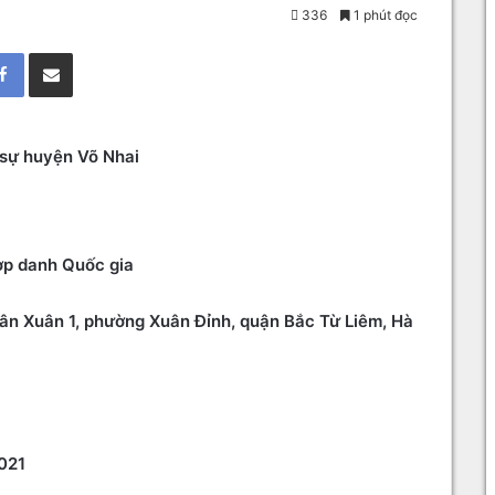
336
1 phút đọc
Facebook
Chia sẻ qua Email
 sự huyện Võ Nhai
ợp danh Quốc gia
ân Xuân 1, phường Xuân Đỉnh, quận Bắc Từ Liêm, Hà
021