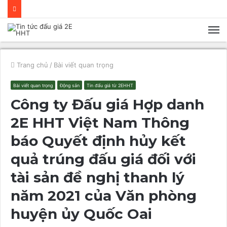
M
Trang chủ
/
Bài viết quan trọng
Bài viết quan trọng
Động sản
Tin đấu giá từ 2EHHT
Công ty Đấu giá Hợp danh
2E HHT Việt Nam Thông
báo Quyết định hủy kết
quả trúng đấu giá đối với
tài sản đề nghị thanh lý
năm 2021 của Văn phòng
huyện ủy Quốc Oai