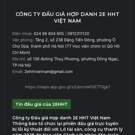
CÔNG TY ĐẤU GIÁ HỢP DANH 2E HHT
VIỆT NAM
Điện thoại:
024 66 604 605
|
0912311120
Văn phòng:
Tầng 2, số 238 Đặng Tiến Đông, phường Ô
Chợ Dừa, thành phố Hà Nội (TT Học viện chính trị QG Hồ
Chí Minh)
Địa chỉ:
số 136 đường Thuỵ Phương, phường Đông Ngạc,
TP.Hà Nội
Email:
2ehhtvietnam@gmail.com
https://maps.app.goo.gl/s3JbrcmkfGE7TSgk7
Tin đấu giá của 2EHHT
Công ty Đấu giá Hợp danh 2E HHT Việt Nam
Thông báo tổ chức lại phiên đấu giá trực tuyến
bị lỗi kỹ thuật đối với: Lô tài sản, công cụ thanh lý